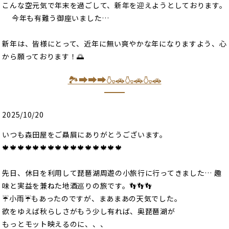
こんな空元気で年末を過ごして、新年を迎えようとしております。
今年も有難う御座いました…
新年は、皆様にとって、近年に無い爽やかな年になりますよう、心
から願っております！🌅
🏞️➡️➡️➡️🍶🚗🍶🚗🍶🚗
2025/10/20
いつも森田屋をご贔屓にありがとうございます。
🍁🍁🍁🍁🍁🍁🍁🍁🍁🍁🍁🍁🍁🍁🍁🍁
先日、休日を利用して琵琶湖周遊の小旅行に行ってきました… 趣
味と実益を兼ねた地酒巡りの旅です。👣👣👣
☔小雨☔もあったのですが、まあまあの天気でした。
欲をゆえば秋らしさがもう少し有れば、奥琵琶湖が
もっとモット映えるのに、、、