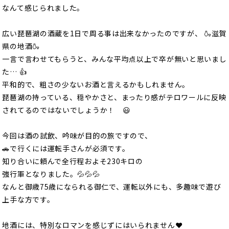
なんて感じられました。
広い琵琶湖の酒蔵を1日で周る事は出来なかったのですが、 🍶滋賀
県の地酒🍶
一言で言わせてもらうと、みんな平均点以上で卒が無いと思いまし
た… 👍
平和的で、粗さの少ないお酒と言えるかもしれません。
琵琶湖の持っている、穏やかさと、まったり感がテロワールに反映
されてるのではないでしょうか！ 😃
今回は酒の試飲、吟味が目的の旅ですので、
🚗で行くには運転手さんが必須です。
知り合いに頼んで全行程およそ230キロの
強行軍となりました。💦💦💦
なんと御歳75歳になられる御仁で、運転以外にも、多趣味で遊び
上手な方です。
地酒には、特別なロマンを感じずにはいられません❤️