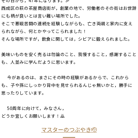
その日から，47年になります。🎉
西成区の萩の茶屋商店街が，創業の地で、労働者のその街はお世辞
にも柄が良いとは言い難い場所でした。
そこで悪戦苦闘の連続を経験しながらも、亡き両親と家内に支え
られながら、何とかやってこられました！
そんな場所ですが，飲食に関しては，シビアに鍛えられました。
美味いものを安く売るは勿論のこと、我慢すること，感謝すること
も、人並みに学んだように思います。
今があるのは、まさにその時の経験があるからで、これから
も、子や孫にしっかり背中を見せられるんじゃ無いかと，勝手に
思ったりしています。
50周年に向けて，みなさん，
どうか宜しくお願いします！🙇
マスターのつぶやき🫡