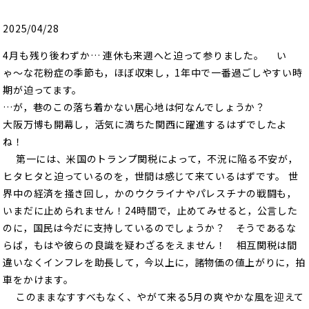
2025/04/28
4月も残り後わずか… 連休も来週へと迫って参りました。 い
ゃ〜な花粉症の季節も，ほぼ収束し，1年中で一番過ごしやすい時
期が迫ってます。
…が，巷のこの落ち着かない居心地は何なんでしょうか？
大阪万博も開幕し，活気に満ちた関西に躍進するはずでしたよ
ね！
第一には、米国のトランプ関税によって，不況に陥る不安が，
ヒタヒタと迫っているのを，世間は感じて来ているはずです。 世
界中の経済を掻き回し，かのウクライナやパレスチナの戦闘も，
いまだに止められません！24時間で，止めてみせると，公言した
のに，国民は今だに支持しているのでしょうか？ そうであるな
らば，もはや彼らの良識を疑わざるをえません！ 相互関税は間
違いなくインフレを助長して，今以上に，諸物価の値上がりに，拍
車をかけます。
このままなすすべもなく、やがて来る5月の爽やかな風を迎えて