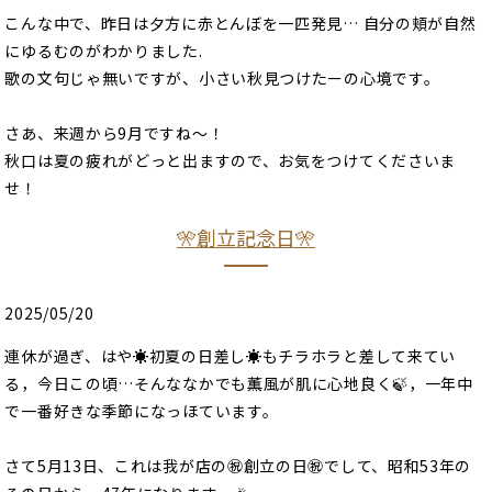
こんな中で、昨日は夕方に赤とんぼを一匹発見… 自分の頬が自然
にゆるむのがわかりました.
歌の文句じゃ無いですが、小さい秋見つけたーの心境です。
さあ、来週から9月ですね〜！
秋口は夏の疲れがどっと出ますので、お気をつけてくださいま
せ！
🎌創立記念日🎌
2025/05/20
連休が過ぎ、はや☀️初夏の日差し☀️もチラホラと差して来てい
る，今日この頃…そんななかでも薫風が肌に心地良く🍃，一年中
で一番好きな季節になっほています。
さて5月13日、これは我が店の㊗️創立の日㊗️でして、昭和53年の