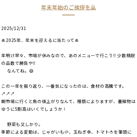
年末年始のご挨拶を🙇
2025/12/31
🎍2025年．年末を迎えるに当たって🎍
年明け早々、市場が休みなので、あのメニューで行こう‼️ 少数精鋭
の品数で勝負や‼️
なんてね。😄
この一年を振り返り、一番気になったのは、食材の高騰です。
↗️↗️↗️
朝市場に行くと魚の値上がりなんて、種類によりますが、養殖物は
ゆうに5割高はいくでしょうか！
野菜も又しかり。
季節による変動は、じゃがいも🥔、玉ねぎ🧅、トマト🍅を筆頭に