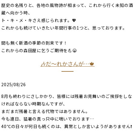
歴史の名残りと、各地の風物詩が相まって、これから行く未知の酒
蔵へ向かう時、
ト・キ・メ・キさえ感じられます。💖
これからも続けていきたい年間行事の1つと、思っております。
間も無く新酒の季節の到来です！
これからの森田屋に乞うご期待を💪😁
🎶だ〜れかさんが…🍁
2025/08/26
8月も終わりにさしかかり、皆様には残暑お見舞いのご挨拶をしな
ければならない時期なんですが、
まだまだ残暑と言える代物ではありません。
今も連日、猛暑の真っ只中に喘いでおります…
40℃の日々が何日も続くのは、異常としか言いようがありません❗️