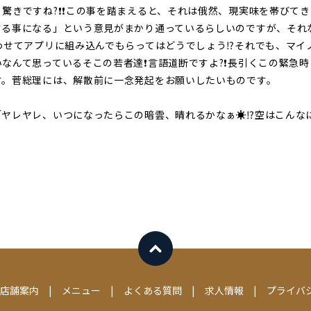
きですね?❗️❗️この事を踏まえると、それは俄然、現実味を帯びてき
する事になる」という意見がまかり通っているらしいのですが、それ
わせてアプリに組み込んでもらってはどうでしょう⁉️それでも、マイ
なんて思っているそこの若者達❗言語道断ですよ?❗長引くこの緊急
す。菅総理には、解散前に一念発起をお願いしたいものです。
ヤレヤレ、いつになったらこの暗雲、晴れるかなぁ☀️⁉️空はこんな
店舗案内
メニュー
よくある質問
求人情報
プライバ