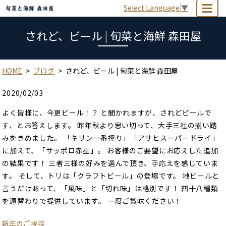
Select Language
▼
MENU
されど、ビール | 旬菜と海鮮 森田屋
HOME
ブログ
されど、ビール | 旬菜と海鮮 森田屋
2020/02/03
よく皆様に、今更ビール！？ と聞かれますが、されどビールで
す、とお答えします。 昨年秋より思い切って、大手三社の揃い踏
みをきめました。 「キリン一番搾り」「アサヒスーパードライ」
に加えて、「サッポロ赤星」。 お客様のご要望にお応えした追加
の結果です！ 三者三様の好みを選んで頂き、手応えを感じていま
す。 そして、トリは「クラフトビール」の登場です。 地ビールと
言うだけあって、「風味」と「切れ味」は格別です！ 四十八種類
を週替わりで提供しています。 一度ご賞味ください！
新年のご挨拶