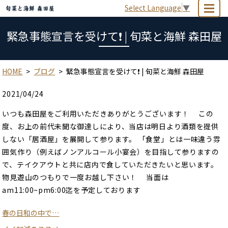
Select Language
▼
MENU
緊急事態宣言を受けて❗ | 旬菜と海鮮 森田屋
HOME
ブログ
緊急事態宣言を受けて❗ | 旬菜と海鮮 森田屋
2021/04/24
いつも森田屋をご利用いただきありがとうございます！ この
度、お上の前代未聞な御達しにより、当店は明日より酒類を提供
しない「居酒屋」を展開して参ります。 「食堂」とは一味違う雰
囲気作り（例えばノンアルコール小宴会）を目指して参りますの
で、テイクアウトと共に店内で食していただきたいと思います。
物見遊山のつもりで一度お越し下さい！ 当面は
am11:00~pm6:00迄を予定しております
春の日和の中で…