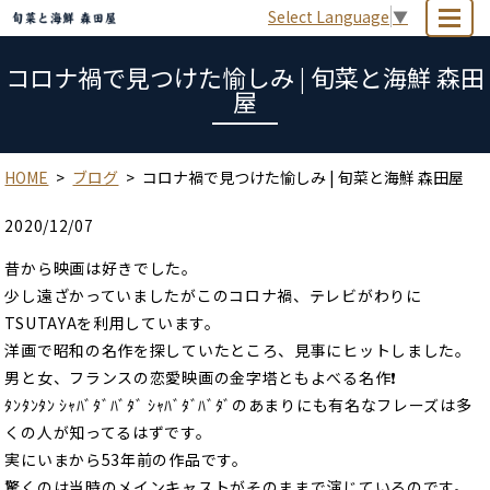
Select Language
▼
MENU
コロナ禍で見つけた愉しみ | 旬菜と海鮮 森田
屋
HOME
ブログ
コロナ禍で見つけた愉しみ | 旬菜と海鮮 森田屋
2020/12/07
昔から映画は好きでした。
少し遠ざかっていましたがこのコロナ禍、テレビがわりに
TSUTAYAを利用しています。
洋画で昭和の名作を探していたところ、見事にヒットしました。
男と女、フランスの恋愛映画の金字塔ともよべる名作❗
ﾀﾝﾀﾝﾀﾝ ｼｬﾊﾞﾀﾞﾊﾞﾀﾞ ｼｬﾊﾞﾀﾞﾊﾞﾀﾞのあまりにも有名なフレーズは多
くの人が知ってるはずです。
実にいまから53年前の作品です。
驚くのは当時のメインキャストがそのままで演じているのです。