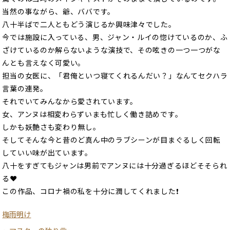
当然の事ながら、爺、ババです。
八十半ばで二人ともどう演じるか興味津々でした。
今では施設に入っている、男、ジャン・ルイの惚けているのか、ふ
ざけているのか解らないような演技で、その呟きの一つ一つがな
んとも言えなく可愛い。
担当の女医に、「君俺といつ寝てくれるんだい？」なんてセクハラ
言葉の連発。
それでいてみんなから愛されています。
女、アンヌは相変わらずいまも忙しく働き詰めです。
しかも妖艶さも変わり無し。
そしてそんな今と昔のど真ん中のラブシーンが目まぐるしく回転
していい味が出ています。
八十をすぎてもジャンは男前でアンヌには十分過ぎるほどそそられ
る❤
この作品、コロナ禍の私を十分に潤してくれました❗
梅雨明け